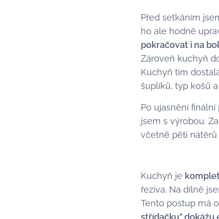
Před setkáním js
ho ale hodně uprav
pokračovat i na b
Zároveň kuchyň doce
Kuchyň tím dostala
šuplíků, typ košů 
Po ujasnění finální
jsem s výrobou. Za
včetně pěti nátěrů
Kuchyň je
komplet
řeziva. Na dílně j
Tento postup má o
střídačku" dokážu 