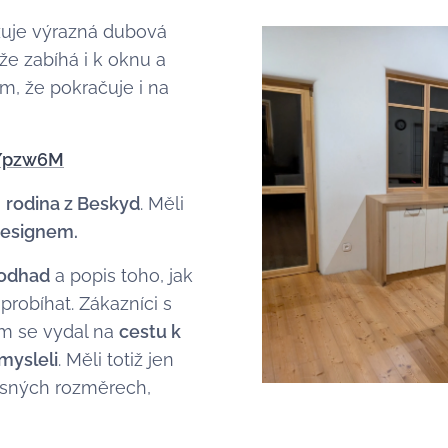
zuje výrazná dubová
 že zabíhá i k oknu a
ím, že pokračuje i na
y/pzw6M
á
rodina z Beskyd
. Měli
designem.
odhad
a popis toho, jak
robíhat. Zákazníci s
em se vydal na
cestu k
mysleli
. Měli totiž jen
řesných rozměrech,