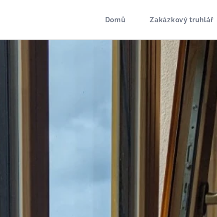
Domů
Zakázkový truhlář