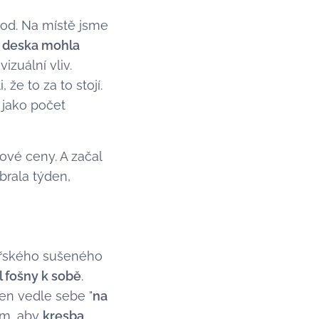
bod. Na místě jsme
 deska mohla
izuální vliv.
že to za to stojí.
, jako počet
ové ceny. A začal
brala týden,
lářského sušeného
l fošny k sobě
.
en vedle sebe "
na
tím, aby
kresba