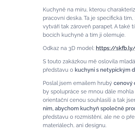
Kuchyně na míru, kterou charakteri
pracovní deska. Ta je specifická tím,
vytváří tak zároveň parapet. A také t
bocích kuchyně a tím ji olemuje.
Odkaz na 3D model:
https://skfb.l
S touto zakázkou mě oslovila mlad
představu o
kuchyni s netypickým 
Poslal jsem emailem hrubý
cenový 
by spolupráce se mnou dále mohla p
orientační cenou souhlasili a tak js
nim, abychom kuchyň společně pro
představu o rozmístění, ale ne o p
materiálech, ani designu.