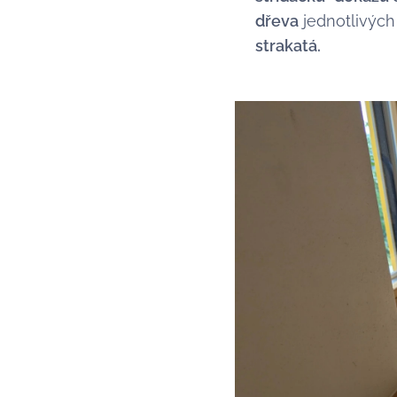
dřeva
jednotlivýc
strakatá.