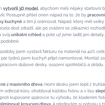
em
vytvořil 3D model
, abychom měli nějaký startovní 
ili. Postupně přišel onen nápad na to, že by
pracovní
oky kuchyně
a tím ji orámovat. Nápad, který měl velký v
la dost zdražil, ale po zvážení se zákazníci rozhodli, 
 svůj
unikátní vzhled
a poté už jsme ladili jen detaily
a podobně.
 podoby jsem vystavil fakturu na materiál na 40% celk
 pár týdnů jsem kuchyň přijel namontovat. Montáž za
 pracovní dubové desky, osazení spotřebičů a úklidu.
ně z masivního dřeva
. Horní desku jsem lepil z truh
sem odřezal kůru, ohobloval každou fošnu a v lisu
slepi
proti kupované spárovce tu výhodu, že kladením foš
eliminovat kroucení dřeva
. A především si pohraju s 