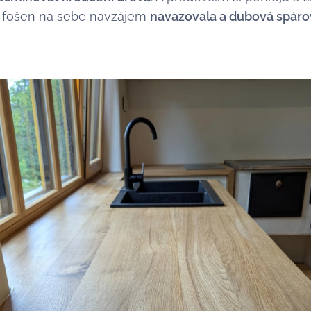
h fošen na sebe navzájem
navazovala a dubová spáro