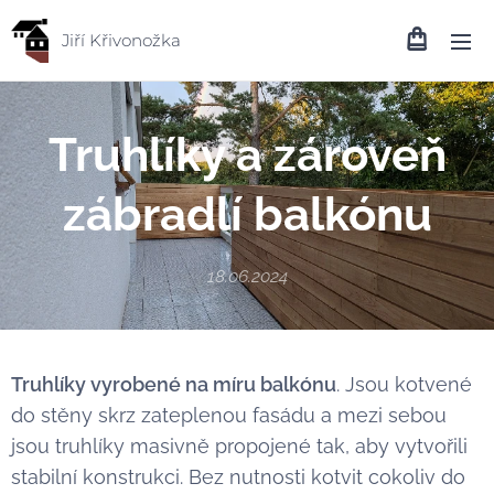
Jiří Křivonožka
Truhlíky a zároveň
zábradlí balkónu
18.06.2024
Truhlíky vyrobené na míru balkónu
. Jsou kotvené
do stěny skrz zateplenou fasádu a mezi sebou
jsou truhlíky masivně propojené tak, aby vytvořili
stabilní konstrukci. Bez nutnosti kotvit cokoliv do