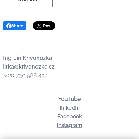
Share
Ing. Jiří Křivonožka
jirka@krivonozka.cz
+420 730 588 434
YouTube
lInkedIn
Facebook
Instagram