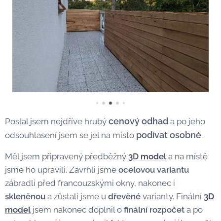
cenový odhad
Poslal jsem nejdříve hrubý
a po jeho
podívat osobně
odsouhlasení jsem se jel na místo
.
Měl jsem připravený předběžný
3D model
a na místě
jsme ho upravili. Zavrhli jsme
ocelovou variantu
zábradlí před francouzskými okny, nakonec i
skleněnou
a zůstali jsme u
dřevěné
varianty. Finální
3D
model
jsem nakonec doplnil o
finální rozpočet
a po